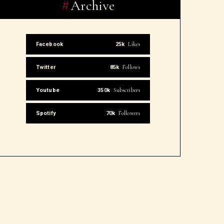
Archive
Likes
Facebook
25k
Follows
Twitter
85k
Subscribers
Youtube
350k
Followers
Spotify
70k