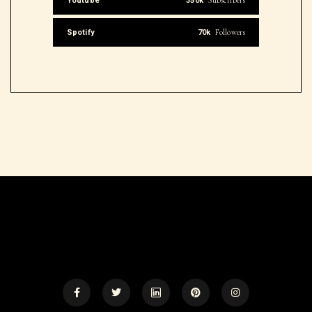
Subscribers
Youtube
350k
Followers
Spotify
70k