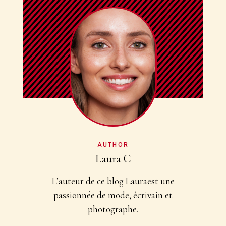
AUTHOR
Laura C
L’auteur de ce blog Laura
est une
passionnée de mode, écrivain et
photographe.