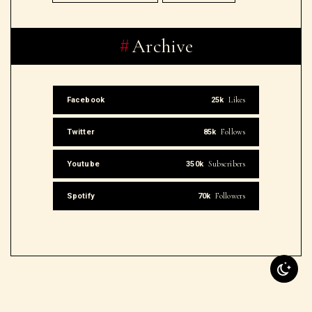
Archive
Likes
Facebook
25k
Follows
Twitter
85k
Subscribers
Youtube
350k
Followers
Spotify
70k