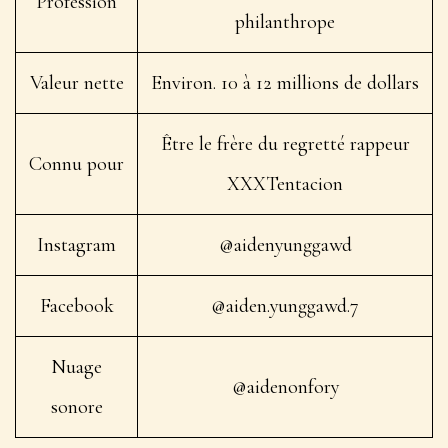
Profession
philanthrope
Valeur nette
Environ. 10 à 12 millions de dollars
Être le frère du regretté rappeur
Connu pour
XXXTentacion
Instagram
@aidenyunggawd
Facebook
@aiden.yunggawd.7
Nuage
@aidenonfory
sonore