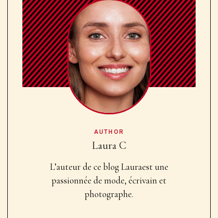
AUTHOR
Laura C
L’auteur de ce blog Laura
est une
passionnée de mode, écrivain et
photographe.