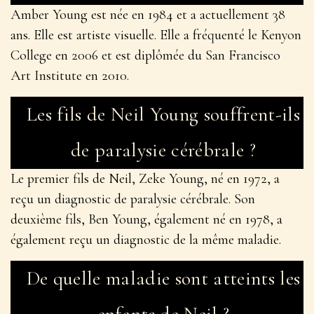
Zeke Young, le fils de Neil Young, célèbre cinéaste
canado-américain, est né le 8 septembre 1972. Il est né
à El Pasco, au Texas, aux États-Unis d’Amérique.
Zeke est connu comme acteur de soutien dans la série
télévisée populaire.
Ozark. Zeke est le bébé des
Young.
Courte biographie de Ben Young
Ben Young, né avec une paralysie cérébrale, a
commencé à diriger une entreprise de poulet à l’âge
de 21 ans dans le ranch familial près de Skyline
Boulevard en Californie.
Courte biographie sur Amber Jean
Young