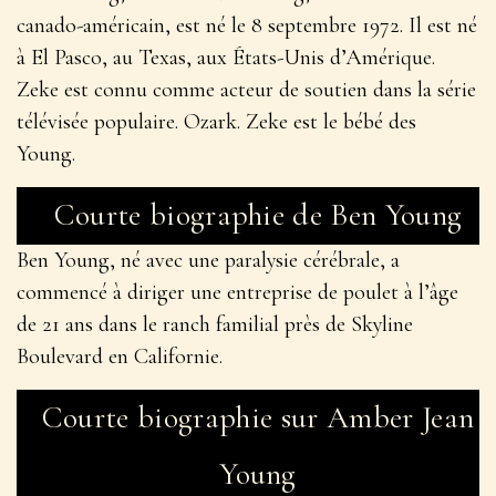
Buffalo Springfield.
Depuis le début de sa carrière solo, lui et son groupe
Crazy Horse ont sorti un certain nombre d’albums
importants et acclamés par la critique, notamment
“Everybody Knows This Is Nowhere”, “After the
Gold Rush”, “Harvest”, “On the Beach” et “Ne rouille
jamais.” Dort.
Qui sont les enfants de Neil Young
?
Neil a eu trois enfants. Zeke Young, Ben Young et
Amber Young.
Courte biographie sur Zeke Young