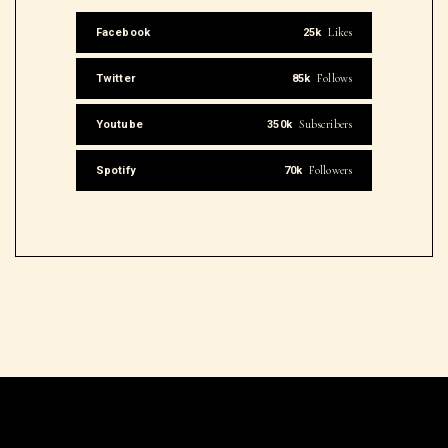
Tag Cloud
Beauté
Décoration
Lifestyle
Mode
Parentalité
People
Santé
Séduction
Uncategorized
Voyance
Archive