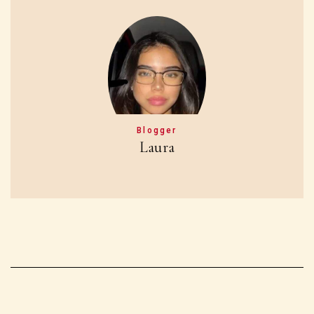
nette
La chirurgie plastique et la transformation
époustouflante de Jennifer Coolidge
PREVIOUS POST
Dans la vie conjugale d’Antonio Cupo et
Dorothy Wang
NEXT POST
Qu’est-il arrivé à Tia Torres ? Où est-elle
maintenant : biographie, valeur nette et plus,
brève introduction