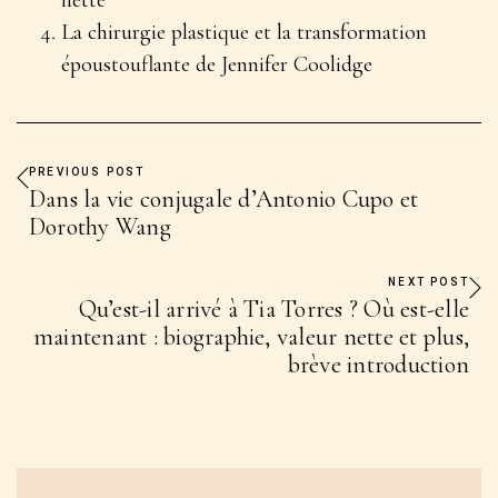
enfants de Neil ?
Les deux fils de Neil Young, Ben et Zeke, souffrent de
paralysie cérébrale.
Qui est la fille de Neil Young ?
La fille de Neil est Amber Jean Young.
Related Posts:
Valeur nette d’Axl Rose Fortune De la légende
du rock aujourd’hui ?
Sharon Marie Huddle : Histoire de la vie de l’ex-
femme du tueur de Golden State
Vétérinaire du Yukon, biographie du Dr
Michelle Oakley : âge, famille, carrière et valeur