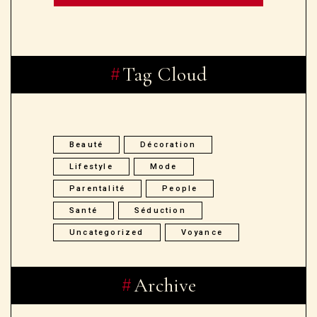
FEBRUARY 12,2026
Surmatelas haut de gamme :
l’accessoire literie qui
transforme vos nuits
Subscribe to our
Newsletter
Receive Updates in your email