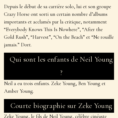
by
Laura
November 19, 2024
0
0
Qui sont Neil Young
Children ? Rencontrez Zeke
Young, Ben et Amber
Le musicien, auteur-compositeur-interprète et
cinéaste canado-américain Neil Young est né le 12
novembre 1945 à Toronto, au Canada.
Neil Young est plusieurs fois lauréat d’un Grammy et
d’un Juno Award. Il a été intronisé au Rock & Roll
Hall of Fame à deux reprises : en 1995 en tant
qu’artiste solo et en 1997 en tant que membre de