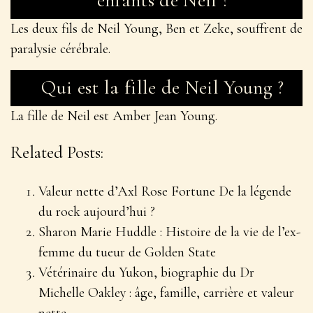
Amber Young est née en 1984 et a actuellement 38
ans. Elle est artiste visuelle. Elle a fréquenté le Kenyon
College en 2006 et est diplômée du San Francisco
Art Institute en 2010.
Les fils de Neil Young souffrent-ils
de paralysie cérébrale ?
Le premier fils de Neil, Zeke Young, né en 1972, a
reçu un diagnostic de paralysie cérébrale. Son
deuxième fils, Ben Young, également né en 1978, a
également reçu un diagnostic de la même maladie.
De quelle maladie sont atteints les