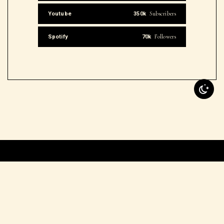
Subscribers
Youtube
350k
Followers
Spotify
70k