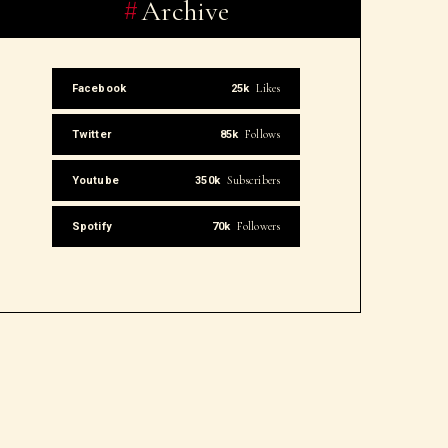
Archive
Likes
Facebook
25k
Follows
Twitter
85k
Subscribers
Youtube
350k
Followers
Spotify
70k