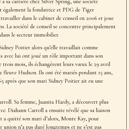
 à sa carrière chez Silver Spring, une société
st également la fondatrice et PDG de Tiger
availler dans le cabinet de conseil en 2006 et joue
ns. La société de conseil se concentre principalement
 dans le secteur immobilier.
idney Poitier alors qu’elle travaillait comme
ens avec lui ont joué un rôle important dans son
trois mois, ils échangèrent leurs vœux le 29 avril
e fleuve Hudson. Ils ont été mariés pendant 15 ans,
65 après que son mari Sidney Poitier ait eu une
arroll. Sa femme, Juanita Hardy, a découvert plus
ce. Diahann Carroll a ensuite révélé que sa liaison
t a quitté son mari d’alors, Monte Kay, pour
r union n’a pas duré longtemps et ne s’est pas