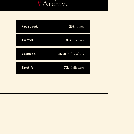
Archive
Likes
Facebook
25k
Follows
Twitter
85k
Subscribers
Youtube
350k
Followers
Spotify
70k