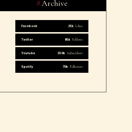
Archive
Likes
Facebook
25k
Follows
Twitter
85k
Subscribers
Youtube
350k
Followers
Spotify
70k