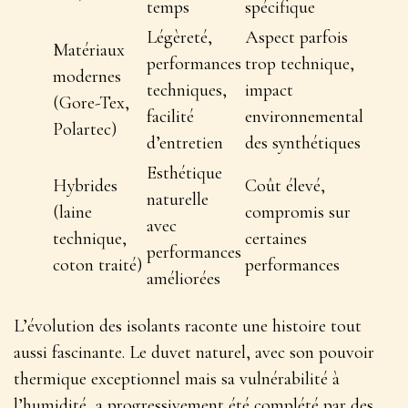
temps
spécifique
Légèreté,
Aspect parfois
Matériaux
performances
trop technique,
modernes
techniques,
impact
(Gore-Tex,
facilité
environnemental
Polartec)
d’entretien
des synthétiques
Esthétique
Hybrides
Coût élevé,
naturelle
(laine
compromis sur
avec
technique,
certaines
performances
coton traité)
performances
améliorées
L’évolution des isolants raconte une histoire tout
aussi fascinante. Le duvet naturel, avec son pouvoir
thermique exceptionnel mais sa vulnérabilité à
l’humidité, a progressivement été complété par des