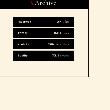
Archive
Likes
Facebook
25k
Follows
Twitter
85k
Subscribers
Youtube
350k
Followers
Spotify
70k