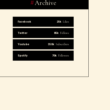
Archive
Likes
Facebook
25k
Follows
Twitter
85k
Subscribers
Youtube
350k
Followers
Spotify
70k