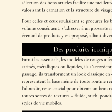
sélection des bons articles facilite une meilleur
valorisant la carnation et la structure du visage
Pour celles et ceux souhaitant
se procurer les 
volume conséquent, s’adresser à un
grossiste 
éventail de produits y est proposé, alliant div
Des produits iconiqu
Parmi les essentiels, les
modèles de rouges à lè
satinés, métalliques ou liquides, ils s’accordent
passage, ils transforment un look classique en
représentent la base même de toute routine réus
l’alourdir, reste crucial pour obtenir un
beau r
toutes sortes de textures – fluide, stick, poud
styles de vie mobiles.