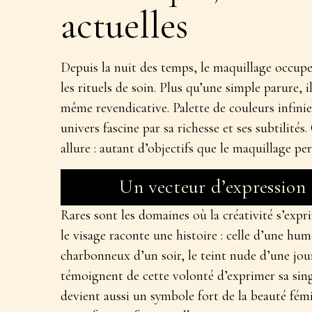
actuelles
Depuis la nuit des temps, le
maquillage
occupe 
les rituels de soin. Plus qu’une simple parure, i
même revendicative. Palette de couleurs infinie
univers fascine par sa richesse et ses subtilités
allure : autant d’objectifs que le maquillage pe
Un vecteur d’expression
Rares sont les domaines où la créativité s’exp
le visage raconte une histoire : celle d’une hu
charbonneux d’un soir, le teint nude d’une jou
témoignent de cette volonté d’exprimer sa sing
devient aussi un symbole fort de la
beauté fém