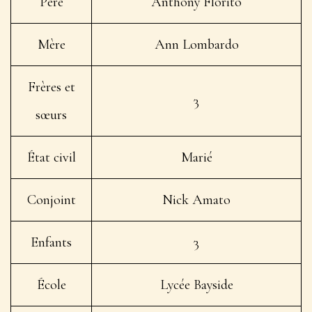
Père
Anthony Florito
Mère
Ann Lombardo
Frères et
3
sœurs
État civil
Marié
Conjoint
Nick Amato
Enfants
3
École
Lycée Bayside