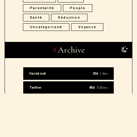
Parentalité
People
Santé
Séduction
Uncategorized
Voyance
Archive
Likes
Facebook
25k
Follows
Twitter
85k
Subscribers
Youtube
350k
Followers
Spotify
70k