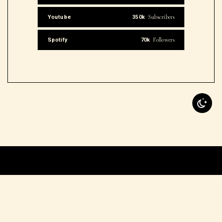
Subscribers
Youtube
350k
Followers
Spotify
70k