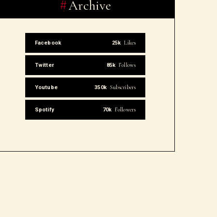
Archive
Likes
Facebook
25k
Follows
Twitter
85k
Subscribers
Youtube
350k
Followers
Spotify
70k