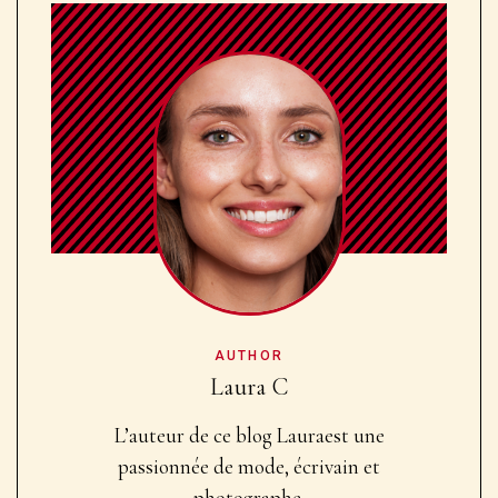
AUTHOR
Laura C
L’auteur de ce blog Laura
est une
passionnée de mode, écrivain et
photographe.