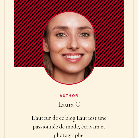
AUTHOR
Laura C
L’auteur de ce blog Laura
est une
passionnée de mode, écrivain et
photographe.