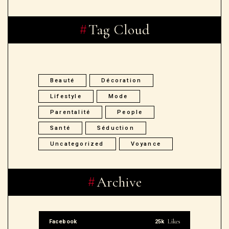
Tag Cloud
Beauté
Décoration
Lifestyle
Mode
Parentalité
People
Santé
Séduction
Uncategorized
Voyance
Archive
Likes
Facebook
25k