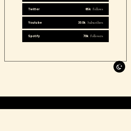
Follows
Twitter
85k
Subscribers
Youtube
350k
Followers
Spotify
70k