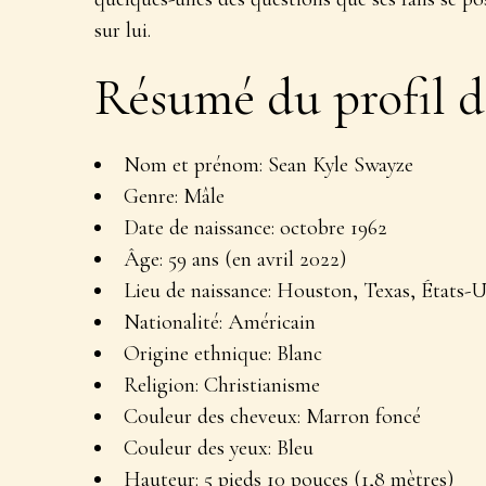
sur lui.
Résumé du profil d
Nom et prénom
: Sean Kyle Swayze
Genre
: Mâle
Date de naissance
: octobre 1962
Âge
: 59 ans (en avril 2022)
Lieu de naissance
: Houston, Texas, États-U
Nationalité
: Américain
Origine ethnique
: Blanc
Religion
: Christianisme
Couleur des cheveux
: Marron foncé
Couleur des yeux
: Bleu
Hauteur
: 5 pieds 10 pouces (1,8 mètres)