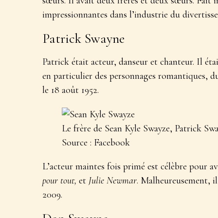
sœurs. Il avait deux frères et deux sœurs. Fait i
impressionnantes dans l’industrie du divertiss
Patrick Swayne
Patrick était acteur, danseur et chanteur. Il ét
en particulier des personnages romantiques, dur
le 18 août 1952.
Le frère de Sean Kyle Swayze, Patrick Swa
Source : Facebook
L’acteur maintes fois primé est célèbre pour a
pour tout,
et
Julie Newmar
. Malheureusement, il
2009.