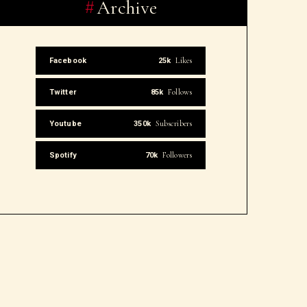
Archive
Likes
Facebook
25k
Follows
Twitter
85k
Subscribers
Youtube
350k
Followers
Spotify
70k