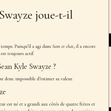
 Swayze joue-t-il
s temps. Puisqu’il a agi dans
Sam et chat
, il a encore
est toujours actif.
 Sean Kyle Swayze ?
est donc impossible d’estimer sa valeur.
ze
eur est né et a grandi aux côtés de quatre frères et