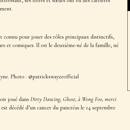
ntéressant, ses frères et sœurs ont eu des carrières
ement.
ait connu pour jouer des rôles principaux distinctifs,
s et comiques. Il est le deuxième-né de la famille, né
yne. Photo : @patrickswayzeofficial
voir joué dans
Dirty Dancing, Ghost, à Wong Foo, merci
 est décédé d’un cancer du pancréas le 14 septembre