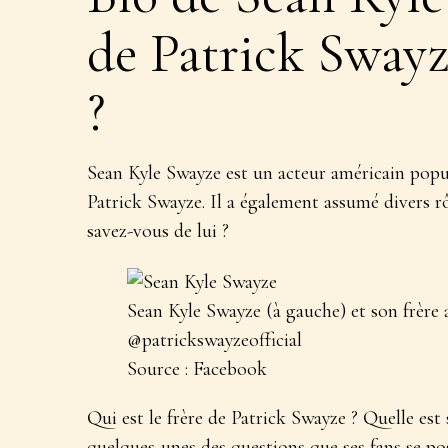
de Patrick Swayze
?
Sean Kyle Swayze est un acteur américain popula
Patrick Swayze. Il a également assumé divers rô
savez-vous de lui ?
Sean Kyle Swayze (à gauche) et son frère 
@patrickswayzeofficial
Source : Facebook
Qui est le frère de Patrick Swayze ? Quelle est 
quelques-unes des questions que ses fans se pos