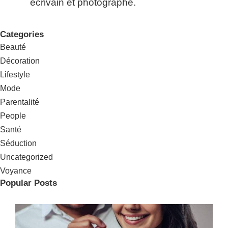
L’auteur de ce blog Laura
est une passionnée de mode,
écrivain et photographe.
Categories
Beauté
Décoration
Lifestyle
Mode
Parentalité
People
Santé
Séduction
Uncategorized
Voyance
Popular Posts