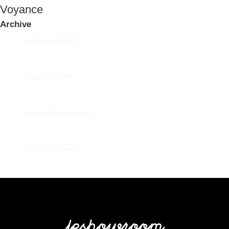
Voyance
Archive
Facebook
25k
Likes
Twitter
85k
Follows
Youtube
350k
Subscribers
Spotify
70k
Followers