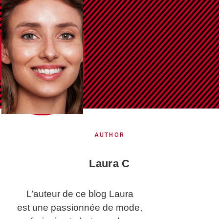
…
1
2
3
9
AUTHOR
Laura C